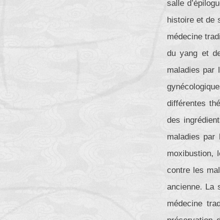
salle d’épilog
histoire et de 
médecine tradi
du yang et de
maladies par l
gynécologique
différentes th
des ingrédien
maladies par 
moxibustion, 
contre les mal
ancienne. La 
médecine trad