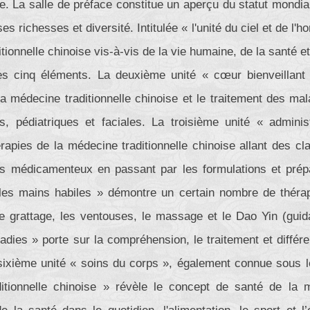
ue. La salle de préface constitue un aperçu du statut mondia
ses richesses et diversité. Intitulée « l'unité du ciel et de l
tionnelle chinoise vis-à-vis de la vie humaine, de la santé et
s cinq éléments. La deuxième unité « cœur bienveillant 
a médecine traditionnelle chinoise et le traitement des mala
s, pédiatriques et faciales. La troisième unité « admin
érapies de la médecine traditionnelle chinoise allant des c
ts médicamenteux en passant par les formulations et prépar
les mains habiles » démontre un certain nombre de thér
le grattage, les ventouses, le massage et le Dao Yin (guid
adies » porte sur la compréhension, le traitement et diffé
sixième unité « soins du corps », également connue sous le
itionnelle chinoise » révèle le concept de santé de la 