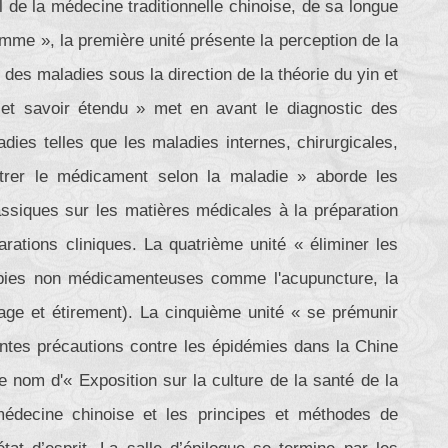
l de la médecine traditionnelle chinoise, de sa longue
'homme », la première unité présente la perception de la
 des maladies sous la direction de la théorie du yin et
et savoir étendu » met en avant le diagnostic des
dies telles que les maladies internes, chirurgicales,
istrer le médicament selon la maladie » aborde les
lassiques sur les matières médicales à la préparation
ations cliniques. La quatrième unité « éliminer les
apies non médicamenteuses comme l'acupuncture, la
age et étirement). La cinquième unité « se prémunir
rentes précautions contre les épidémies dans la Chine
 nom d'« Exposition sur la culture de la santé de la
médecine chinoise et les principes et méthodes de