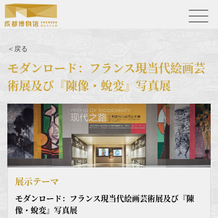
＜戻る
モダンロード：フランス現当代絵画芸
術展及び『陳像・蛻変』写真展
展示テーマ
モダンロード：フランス現当代絵画芸術展及び『陳
像・蛻変』写真展