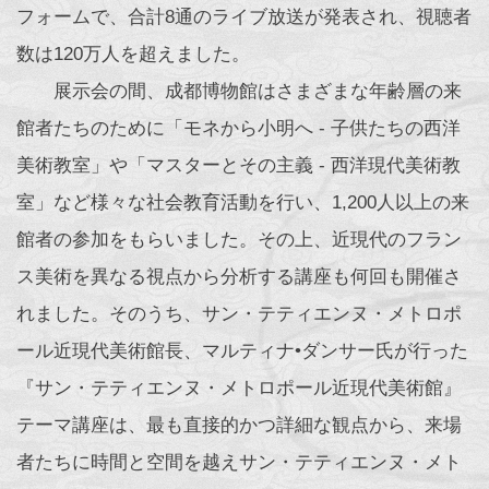
フォームで、合計8通のライブ放送が発表され、視聴者
数は120万人を超えました。
展示会の間、成都博物館はさまざまな年齢層の来
館者たちのために「モネから小明へ - 子供たちの西洋
美術教室」や「マスターとその主義 - 西洋現代美術教
室」など様々な社会教育活動を行い、1,200人以上の来
館者の参加をもらいました。その上、近現代のフラン
ス美術を異なる視点から分析する講座も何回も開催さ
れました。そのうち、サン・テティエンヌ・メトロポ
ール近現代美術館長、マルティナ•ダンサー氏が行った
『サン・テティエンヌ・メトロポール近現代美術館』
テーマ講座は、最も直接的かつ詳細な観点から、来場
者たちに時間と空間を越えサン・テティエンヌ・メト