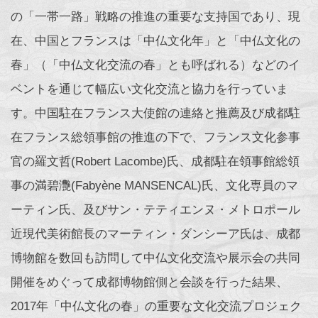
の「一帯一路」戦略の推進の重要な支持国であり、現
在、中国とフランスは「中仏文化年」と「中仏文化の
春」（「中仏文化交流の春」とも呼ばれる）などのイ
ベントを通じて幅広い文化交流と協力を行っていま
す。中国駐在フランス大使館の連絡と推薦及び成都駐
在フランス総領事館の推進の下で、フランス文化参事
官の羅文哲(Robert Lacombe)氏、成都駐在領事館総領
事の満碧灧(Fabyène MANSENCAL)氏、文化専員のマ
ーティン氏、及びサン・テティエンヌ・メトロポール
近現代美術館長のマーティン・ダンシーア氏は、成都
博物館を数回も訪問して中仏文化交流や展示会の共同
開催をめぐって成都博物館側と会談を行った結果、
2017年「中仏文化の春」の重要な文化交流プロジェク