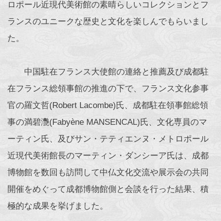
ロポール近現代美術館の素晴らしいコレクションとフ
ランスのユニークな歴史と文化を楽しんでもらいまし
た。
中国駐在フランス大使館の連絡と推薦及び成都駐
在フランス総領事館の推進の下で、フランス文化参事
官の羅文哲(Robert Lacombe)氏、成都駐在領事館総領
事の満碧灧(Fabyène MANSENCAL)氏、文化専員のマ
ーティン氏、及びサン・テティエンヌ・メトロポール
近現代美術館長のマーティン・ダンシーア氏は、成都
博物館を数回も訪問して中仏文化交流や展示会の共同
開催をめぐって成都博物館側と会談を行った結果、積
極的な成果を挙げました。