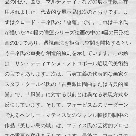
品のほか、図版、マルチメディアなどの展示手段も採
用されました。代表的な展示品は次のとおりです。ま
ずはクロード・モネ氏の『睡蓮』です。これはモネ氏
が描いた250幅の睡蓮シリーズ絵画の中の4幅の円形絵
画の1つであり、透視画法を拒否し空間を開拓するとい
うモネ氏の重要な創造的原則を示しています。この絵
は、サン・テティエンヌ・メトロポール近現代美術館
の宝でもあります。次は、写実主義の代表的な画家グ
スタフ・クールベ氏の『古典派田園曲または古典的風
景』で、「風景」に対する以前とは異なる表現方式を
反映しています。そして、フォービスムのリーダーン
であるヘンリー・マティス氏のジャンル転換期間中の
作品『美しい島の城』は、マティス氏の芸術的プロセ
スの重要な変化を示しています。最後に、フランスの