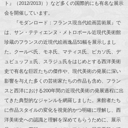
ト』（2012/2013））など多くの国際的にも有名な展示
会を開催しています。
『モダンロード：フランス現当代絵画芸術展』で
は、サン・テティエンヌ・メトロポール近現代美術館
珍蔵のフランスの近現代絵画逸品51幅を展示しまし
た。クールベ氏、モネ氏、マティス氏、ピカソ氏、デ
ュビュッフェ氏、スラジュ氏をはじめとする西洋美術
史で有名な巨匠たちの傑作や、現代美術の発展に深い
影響を与えた多くの芸術家たちの作品も含め、フラン
スと西洋における200年間の近現代美術の発展過程に出
てきた典型的なジャンルを網羅しました。来館者たち
に作品スタイルの変化を視覚的かつ明確に理解し、西
洋美術史への認識と理解を深めてもらうために、展示