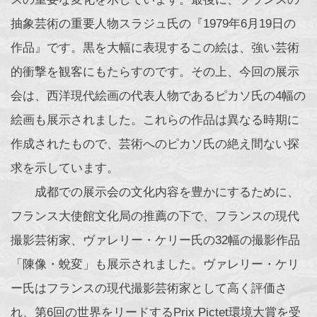
抽象芸術の重要人物スラジュ氏の『1979年6月19日の
作品』です。黒を大幅に表現するこの絵は、強い芸術
的衝撃を観客にもたらすのです。その上、今回の展示
会は、西洋現代絵画の代表人物であるピカソ氏の4幅の
絵画も展示されました。これらの作品は異なる時期に
作成されたもので、芸術へのピカソ氏の絶え間ない探
求を示しています。
成都での展示会の文化内容を豊かにするために、
フランス大使館文化局の推薦の下で、フランスの現代
撮影芸術家、ヴァレリー・ケリー氏の32幅の撮影作品
「陳像・蛻変」も展示されました。ヴァレリー・ケリ
ー氏はフランスの現代撮影芸術家として高く評価さ
れ、第6回の世界をリードするPrix Pictet環境大賞を受