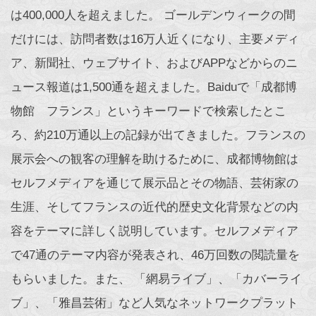
は400,000人を超えました。 ゴールデンウィークの間
だけには、訪問者数は16万人近くになり、主要メディ
ア、新聞社、ウェブサイト、およびAPPなどからのニ
ュース報道は1,500通を超えました。Baiduで「成都博
物館 フランス」というキーワードで検索したとこ
ろ、約210万通以上の記録が出てきました。フランスの
展示会への観客の理解を助けるために、成都博物館は
セルフメディアを通じて展示品とその物語、芸術家の
生涯、そしてフランスの近代的歴史文化背景などの内
容をテーマに詳しく説明しています。セルフメディア
で47通のテーマ内容が発表され、46万回数の閲読量を
もらいました。また、 「網易ライブ」、「カバーライ
ブ」、「雅昌芸術」など人気なネットワークプラット