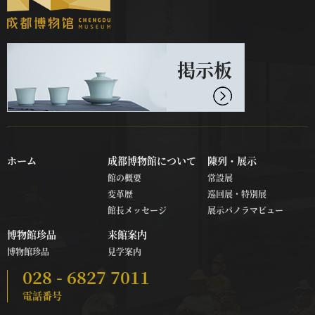
掲示板
ホーム
成都博物館について
陳列・展示
館の概要
常設展
変革歴
巡回展・特別展
館長メッセージ
展示パノラマビュー
博物館珍品
来館案内
博物館珍品
見学案内
028 - 6827 7011
電話番号