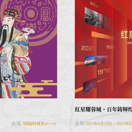
紅星耀蓉城・百年鋳輝
会場
会期
3階臨時展覧ホール
2021年6月29日～2021年