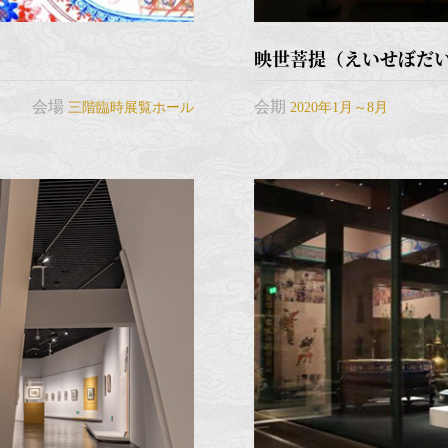
映世菩提（えいせぼだ
会場
会期
三階臨時展覧ホール
2020年1月～8月