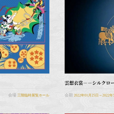
雲想衣裳－－シルクロ
会場
会期
三階臨時展覧ホール
2022年01月25日～2022年