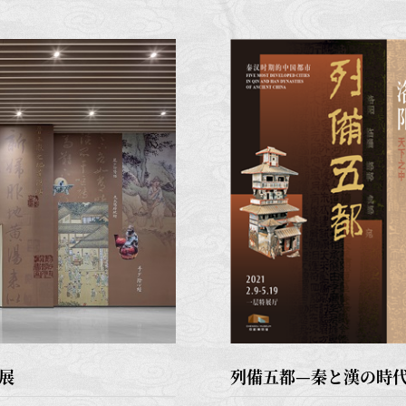
展
列備五都—秦と漢の時