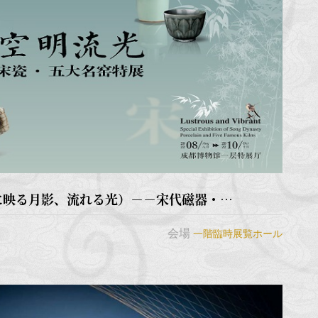
空明流光（清らかな水に映る月影、流れる光）－－宋代磁器・五大...
会場
一階臨時展覧ホール