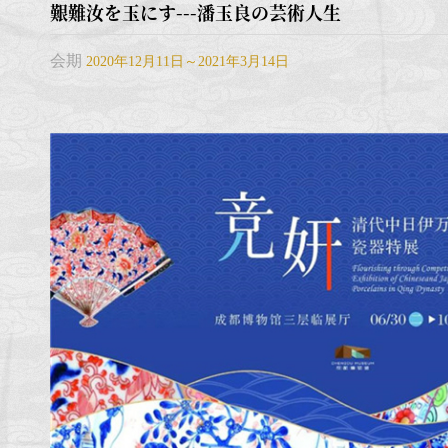
艱難汝を玉にす---潘玉良の芸術人生
会期
2020年12月11日～2021年3月14日