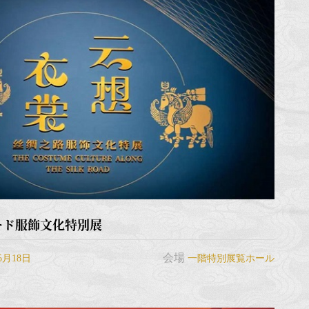
ード服飾文化特別展
会場
5月18日
一階特別展覧ホール