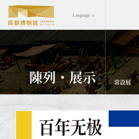
Language

陳列・展示
常設展