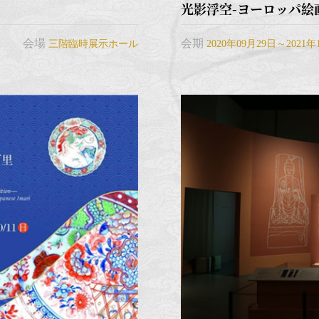
光影浮空-ヨーロッパ絵画
会場
会期
三階臨時展示ホール
2020年09月29日～2021