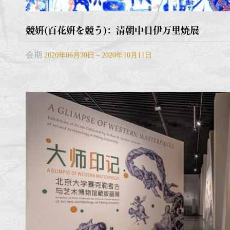
競姸(百花姸を競う)：清朝中日伊万里焼展
会期
2020年06月30日～2020年10月11日