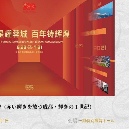
煌（赤い輝きを放つ成都・輝きの１世紀）
会場
8月1日
一階特別展覧ホール