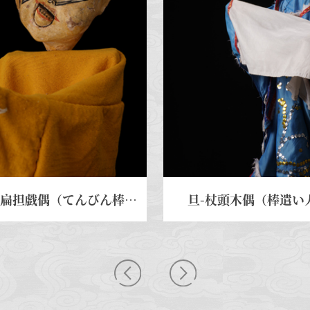
王小二 - 扁担戯偶（てんびん棒操り人形）
旦-杖頭木偶（棒遣い