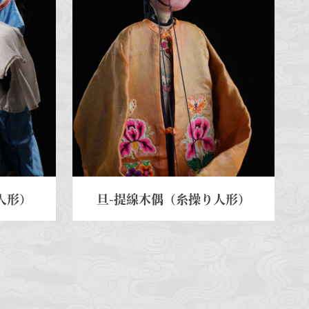
人形）
旦-提線木偶（糸操り人形）