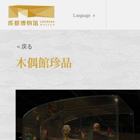
Language

＜戻る
木偶館珍品