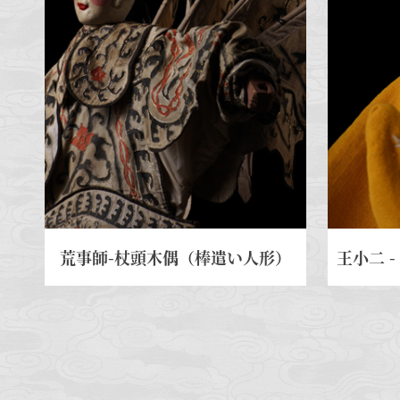
荒事師-杖頭木偶（棒遣い人形）