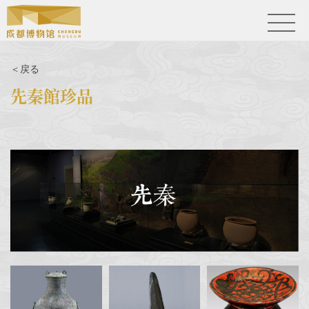
＜戻る
先秦館珍品