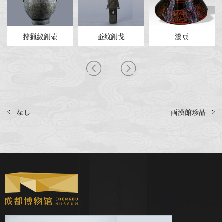
狩猟紋銅壺
蚕紋銅戈
漆豆
なし
両漢館珍品