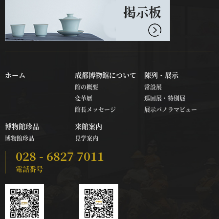
掲示板
ホーム
成都博物館について
陳列・展示
館の概要
常設展
変革歴
巡回展・特別展
館長メッセージ
展示パノラマビュー
博物館珍品
来館案内
博物館珍品
見学案内
028 - 6827 7011
電話番号