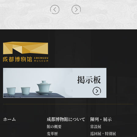
掲示板
ホーム
成都博物館について
陳列・展示
館の概要
常設展
変革歴
巡回展・特別展