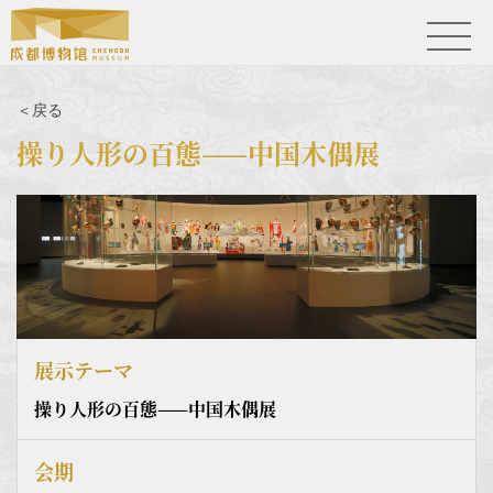
＜戻る
操り人形の百態——中国木偶展
展示テーマ
操り人形の百態——中国木偶展
会期