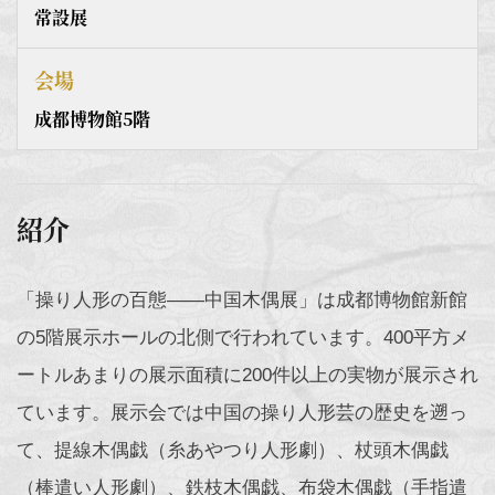
常設展
会場
成都博物館5階
紹介
「操り人形の百態——中国木偶展」は成都博物館新館
の5階展示ホールの北側で行われています。400平方メ
ートルあまりの展示面積に200件以上の実物が展示され
ています。展示会では中国の操り人形芸の歴史を遡っ
て、提線木偶戯（糸あやつり人形劇）、杖頭木偶戯
（棒遣い人形劇）、鉄枝木偶戯、布袋木偶戯（手指遣