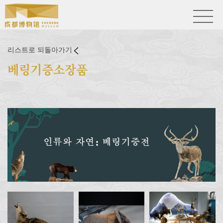
리스트로 되돌아가기
베링기증소장품