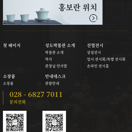
홍보란 위치
첫 페이지
성도박물관 소개
진열전시
박물관 소개
상설전시
역사
임시 전시회/특별 전시회
관장님 인사말
온라인 전시홀
소장품
안내데스크
소장품
관람안내
028 - 6827 7011
문의전화