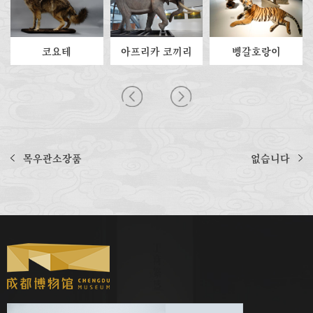
코요테
아프리카 코끼리
벵갈호랑이
목우관소장품
없습니다