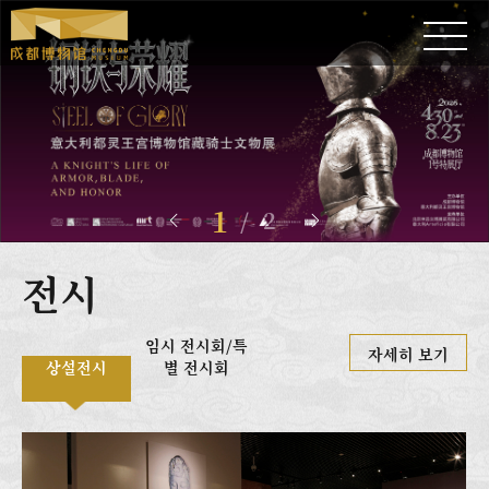
1
/
2


전시
임시 전시회/특
자세히 보기
상설전시
별 전시회