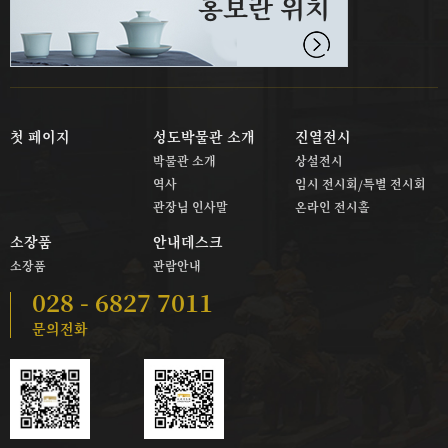
홍보란 위치
첫 페이지
성도박물관 소개
진열전시
박물관 소개
상설전시
역사
임시 전시회/특별 전시회
관장님 인사말
온라인 전시홀
소장품
안내데스크
소장품
관람안내
028 - 6827 7011
문의전화