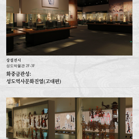
상설전시
성도박물관 2F-3F
화중금관성:
성도역사문화진열(고대편)