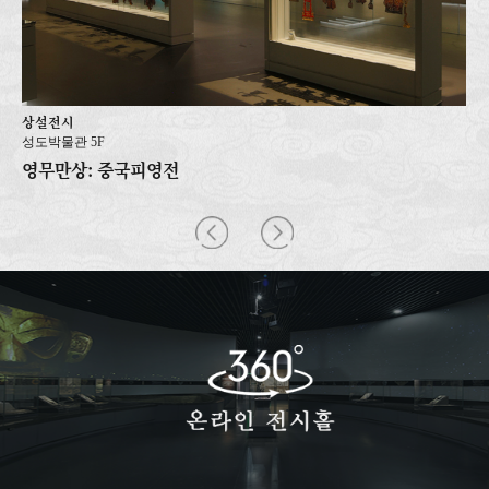
상설전시
성도박물관 5F
영무만상: 중국피영전