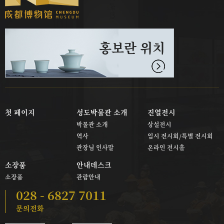
홍보란 위치
첫 페이지
성도박물관 소개
진열전시
박물관 소개
상설전시
역사
임시 전시회/특별 전시회
관장님 인사말
온라인 전시홀
소장품
안내데스크
소장품
관람안내
028 - 6827 7011
문의전화