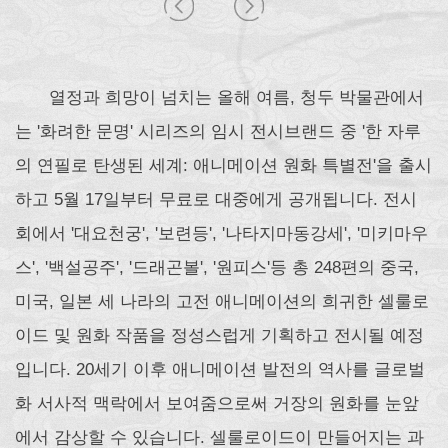
열정과 희망이 넘치는 올해 여름, 청두 박물관에서
는 '화려한 문명' 시리즈의 임시 전시브랜드 중 '한 자루
의 연필로 탄생된 세계: 애니메이션 원화 특별전'을 출시
하고 5월 17일부터 무료로 대중에게 공개됩니다. 전시
회에서 '대요천궁', '보련등', '나타지마동강세', '미키마우
스', '백설공주', '드래곤볼', '원피스'등 총 248편의 중국,
미국, 일본 세 나라의 고전 애니메이션의 희귀한 셀룰로
이드 및 원화 작품을 정성스럽게 기획하고 전시될 예정
입니다. 20세기 이후 애니메이션 발전의 역사를 글로벌
화 서사적 맥락에서 보여줌으로써 거장의 원화를 눈앞
에서 감상할 수 있습니다. 셀룰로이드이 만들어지는 과