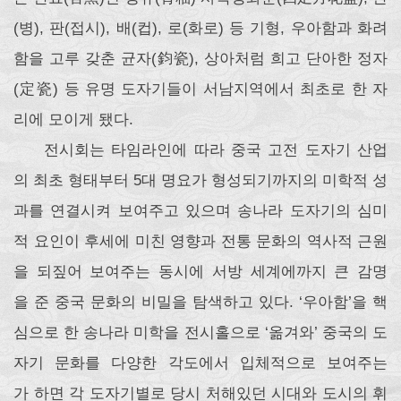
(병), 판(접시), 배(컵), 로(화로) 등 기형, 우아함과 화려
함을 고루 갖춘 균자(鈞瓷), 상아처럼 희고 단아한 정자
(定瓷) 등 유명 도자기들이 서남지역에서 최초로 한 자
리에 모이게 됐다.
전시회는 타임라인에 따라 중국 고전 도자기 산업
의 최초 형태부터 5대 명요가 형성되기까지의 미학적 성
과를 연결시켜 보여주고 있으며 송나라 도자기의 심미
적 요인이 후세에 미친 영향과 전통 문화의 역사적 근원
을 되짚어 보여주는 동시에 서방 세계에까지 큰 감명
을 준 중국 문화의 비밀을 탐색하고 있다. ‘우아함’을 핵
심으로 한 송나라 미학을 전시홀으로 ‘옮겨와’ 중국의 도
자기 문화를 다양한 각도에서 입체적으로 보여주는
가 하면 각 도자기별로 당시 처해있던 시대와 도시의 휘