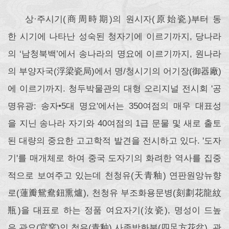
상·주시기(商周時期)의 원시자(原始瓷)부터 동
한 시기에 나타난 성숙된 청자기에 이르기까지, 당나라
의 ‘남청북백’에서 송나라의 명요에 이르기까지, 원나라
의 부양자국(浮梁瓷局)에서 명/청시기의 어기장(御器廠)
에 이르기까지. 청두박물관의 대형 오리지널 전시회 '공
명유광: 송자•5대 명요'에서는 350여점의 매우 대표성
을 지닌 송나라 자기와 40여점의 1급 문물 및 새로 출토
된 대량의 중요한 고고학적 발견을 전시하고 있다. '도자
기'를 매개체로 하여 중국 도자기의 화려한 역사를 집중
적으로 보여주고 있는데 천청유(天青釉) 연판원앙뉴향
로(蓮瓣鴛鴦鈕熏爐), 천청유 부조화용문병(刻劃花龍紋
瓶)을 대표로 하는 정품 여요자기(汝瓷), 명성이 드높
은 관요(官窯)인 청유(青釉) 사족방화분(四足方花盆), 관