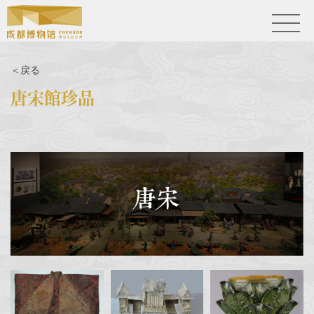
＜戻る
唐宋館珍品