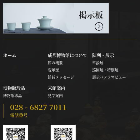
掲示板
ホーム
成都博物館について
陳列・展示
館の概要
常設展
変革歴
巡回展・特別展
館長メッセージ
展示パノラマビュー
博物館珍品
来館案内
博物館珍品
見学案内
028 - 6827 7011
電話番号