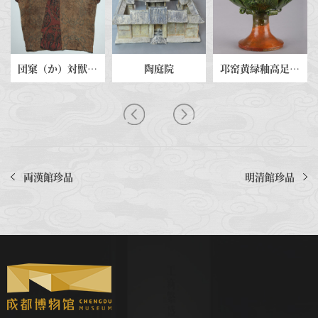
団窠（か）対獣紋夾聯珠対鳥紋半臂
陶庭院
邛窑黄緑釉高足瓷炉
両漢館珍品
明清館珍品