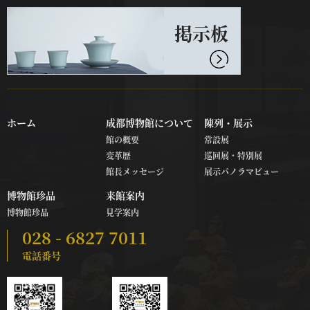
掲示板
ホーム
成都博物館について
陳列・展示
館の概要
常設展
変革歴
巡回展・特別展
館長メッセージ
展示パノラマビュー
博物館珍品
来館案内
博物館珍品
見学案内
028 - 6827 7011
電話番号