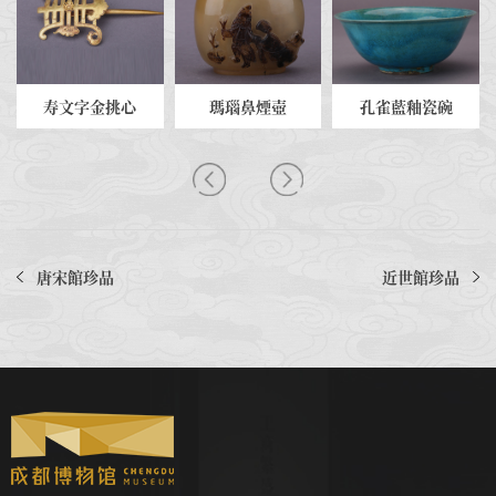
寿文字金挑心
瑪瑙鼻煙壺
孔雀藍釉瓷碗
唐宋館珍品
近世館珍品