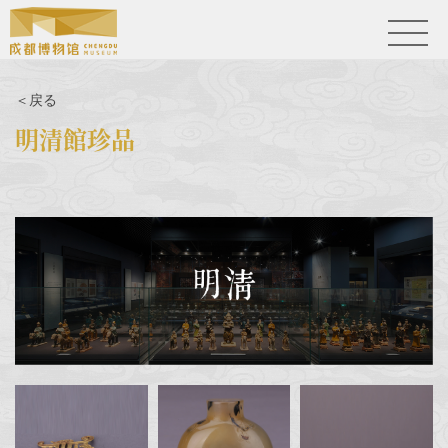
＜戻る
明清館珍品