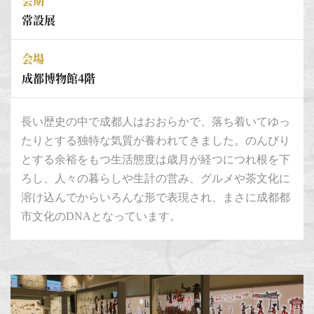
会期
常設展
会場
成都博物館4階
長い歴史の中で成都人はおおらかで、落ち着いてゆっ
たりとする独特な気質が養われてきました。のんびり
とする余裕をもつ生活態度は歳月が経つにつれ根を下
ろし、人々の暮らしや生計の営み、グルメや茶文化に
溶け込んでからいろんな形で表現され、まさに成都都
市文化のDNAとなっています。