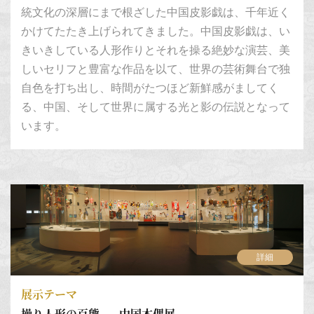
統文化の深層にまで根ざした中国皮影戯は、千年近く
かけてたたき上げられてきました。中国皮影戯は、い
きいきしている人形作りとそれを操る絶妙な演芸、美
しいセリフと豊富な作品を以て、世界の芸術舞台で独
自色を打ち出し、時間がたつほど新鮮感がましてく
る、中国、そして世界に属する光と影の伝説となって
います。
詳細
展示テーマ
操り人形の百態——中国木偶展