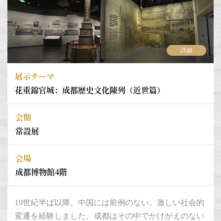
詳細
展示テーマ
花重錦官城：成都歴史文化陳列（近世篇）
会期
常設展
会場
成都博物館4階
19世紀半ば以降、中国には前例のない、激しい社会的
変遷を経験しました。成都はその中でかけがえのない