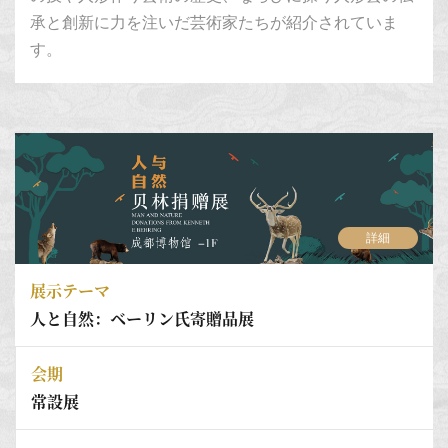
承と創新に力を注いだ芸術家たちが紹介されていま
す。
詳細
展示テーマ
人と自然：ベーリン氏寄贈品展
会期
常設展