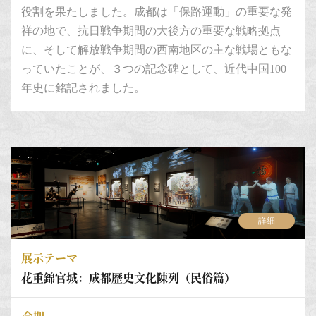
役割を果たしました。成都は「保路運動」の重要な発
祥の地で、抗日戦争期間の大後方の重要な戦略拠点
に、そして解放戦争期間の西南地区の主な戦場ともな
っていたことが、３つの記念碑として、近代中国100
年史に銘記されました。
詳細
展示テーマ
花重錦官城：成都歴史文化陳列（民俗篇）