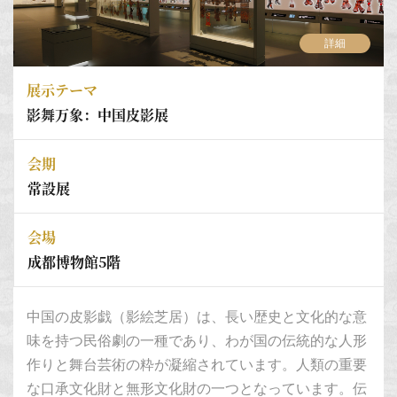
詳細
展示テーマ
影舞万象：中国皮影展
会期
常設展
会場
成都博物館5階
中国の皮影戯（影絵芝居）は、長い歴史と文化的な意
味を持つ民俗劇の一種であり、わが国の伝統的な人形
作りと舞台芸術の粋が凝縮されています。人類の重要
な口承文化財と無形文化財の一つとなっています。伝