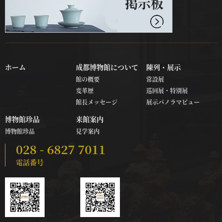
掲示板
ホーム
成都博物館について
陳列・展示
館の概要
常設展
変革歴
巡回展・特別展
館長メッセージ
展示パノラマビュー
博物館珍品
来館案内
博物館珍品
見学案内
028 - 6827 7011
電話番号