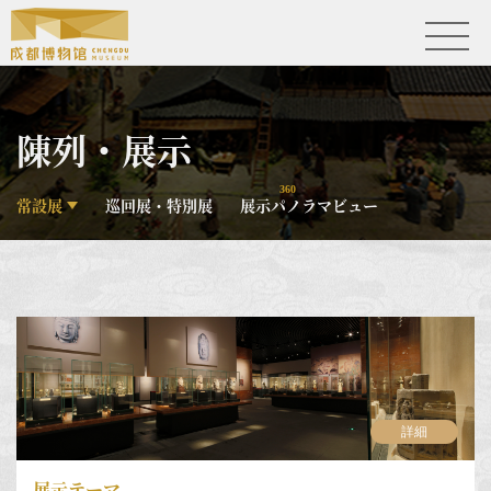
陳列・展示
360
常設展
巡回展・特別展
展示パノラマビュー
詳細
展示テーマ