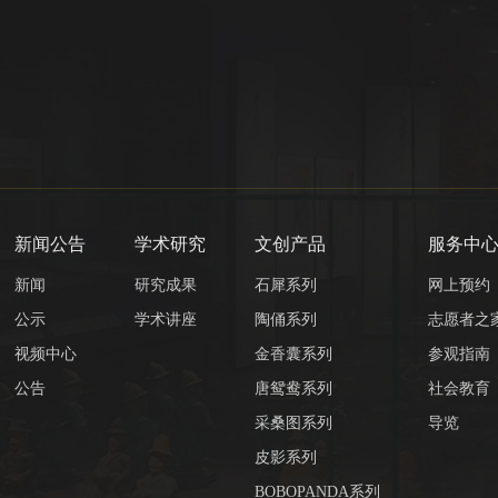
新闻公告
学术研究
文创产品
服务中
新闻
研究成果
石犀系列
网上预约
公示
学术讲座
陶俑系列
志愿者之
视频中心
金香囊系列
参观指南
公告
唐鸳鸯系列
社会教育
采桑图系列
导览
皮影系列
BOBOPANDA系列