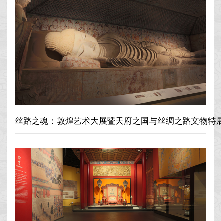
丝路之魂：敦煌艺术大展暨天府之国与丝绸之路文物特