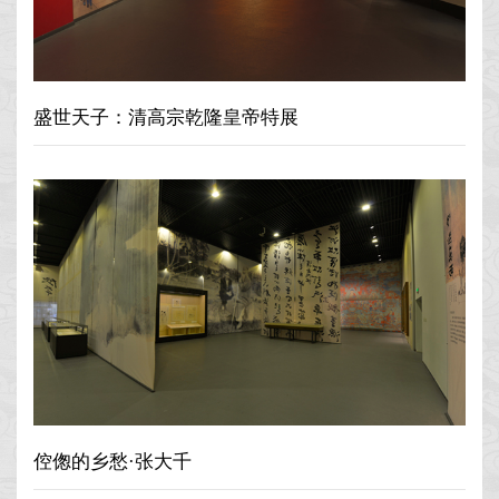
盛世天子：清高宗乾隆皇帝特展
倥偬的乡愁·张大千