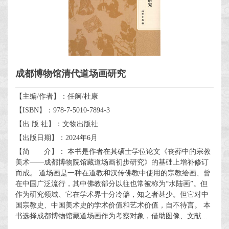
成都博物馆清代道场画研究
【主编/作者】：任舸/杜康
【ISBN】：978-7-5010-7894-3
【出 版 社】：文物出版社
【出版日期】：2024年6月
【简 介】： 本书是作者在其硕士学位论文《丧葬中的宗教
美术——成都博物院馆藏道场画初步研究》的基础上增补修订
而成。 道场画是一种在道教和汉传佛教中使用的宗教绘画、曾
在中国广泛流行，其中佛教部分以往也常被称为“水陆画”。但
作为研究领域、它在学术界十分冷僻，知之者甚少。但它对中
国宗教史、中国美术史的学术价值和艺术价值，自不待言。 本
书选择成都博物馆藏道场画作为考察对象，借助图像、文献...