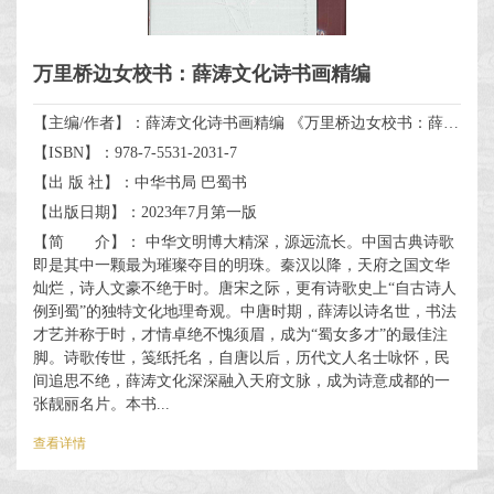
万里桥边女校书：薛涛文化诗书画精编
【主编/作者】：薛涛文化诗书画精编 《万里桥边女校书：薛涛文化诗书画精编》编委会
【ISBN】：978-7-5531-2031-7
【出 版 社】：中华书局 巴蜀书
【出版日期】：2023年7月第一版
【简 介】： 中华文明博大精深，源远流长。中国古典诗歌
即是其中一颗最为璀璨夺目的明珠。秦汉以降，天府之国文华
灿烂，诗人文豪不绝于时。唐宋之际，更有诗歌史上“自古诗人
例到蜀”的独特文化地理奇观。中唐时期，薛涛以诗名世，书法
才艺并称于时，才情卓绝不愧须眉，成为“蜀女多才”的最佳注
脚。诗歌传世，笺纸托名，自唐以后，历代文人名士咏怀，民
间追思不绝，薛涛文化深深融入天府文脉，成为诗意成都的一
张靓丽名片。本书...
查看详情