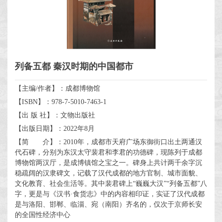
列备五都 秦汉时期的中国都市
【主编/作者】：成都博物馆
【ISBN】：978-7-5010-7463-1
【出 版 社】：文物出版社
【出版日期】：2022年8月
【简 介】：2010年，成都市天府广场东御街口出土两通汉
代石碑，分别为东汉太守裴君和李君的功德碑，现陈列于成都
博物馆两汉厅，是成博镇馆之宝之一。碑身上共计两千余字沉
稳疏阔的汉隶碑文，记载了汉代成都的地方官制、城市面貌、
文化教育、社会生活等。其中裴君碑上“巍巍大汉”“列备五都”八
字，更是与《汉书·食货志》中的内容相印证，实证了汉代成都
是与洛阳、邯郸、临淄、宛（南阳）齐名的，仅次于京师长安
的全国性经济中心