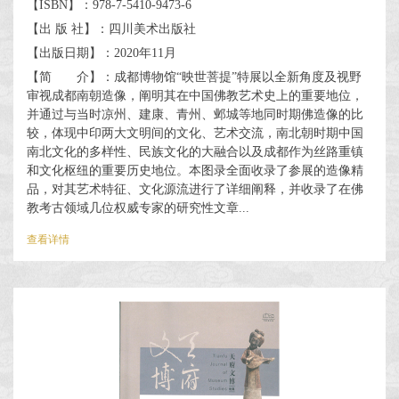
【ISBN】：978-7-5410-9473-6
【出 版 社】：四川美术出版社
【出版日期】：2020年11月
【简 介】：成都博物馆“映世菩提”特展以全新角度及视野
审视成都南朝造像，阐明其在中国佛教艺术史上的重要地位，
并通过与当时凉州、建康、青州、邺城等地同时期佛造像的比
较，体现中印两大文明间的文化、艺术交流，南北朝时期中国
南北文化的多样性、民族文化的大融合以及成都作为丝路重镇
和文化枢纽的重要历史地位。本图录全面收录了参展的造像精
品，对其艺术特征、文化源流进行了详细阐释，并收录了在佛
教考古领域几位权威专家的研究性文章...
查看详情