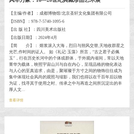
【主编/作者】：成都博物馆/北京圣轩文化集团有限公司
【ISBN】：978-7-5740-1095-6
【出 版 社】：四川美术出版社
【出版日期】：2024年4月
【简 介】： 熔浆滚入大海，烈日与朔风交替,天地收群星之
光芒,作时间的证人。 如《礼记·玉藻》所言，“古之君子必佩
玉”，行在历史长河中的个体或群体，于外观内省间，常以天地
菁华为载体，映照宇宙山川与自在内心，呈现品格的物化表达
与人心的至真追求，由是，聚璀璨于方寸之间的物饰往往成为
集中体现社会风尚的观照与缩影，我们也得以在千百年后以物
为证，找寻其于使用之时、传承之中与再造之间所沉淀出的丰
厚人文...
查看详情