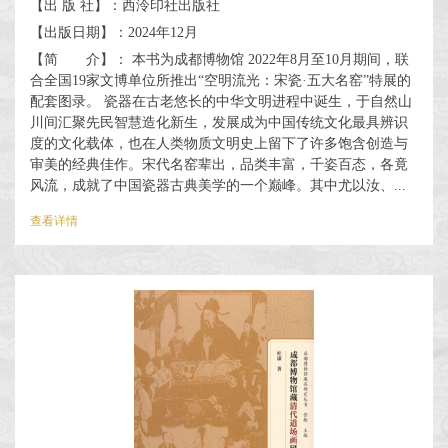
【出 版 社】：西泠印社出版社
【出版日期】：2024年12月
【简 介】： 本书为成都博物馆 2022年8月至10月期间，联
合全国19家文博单位所推出“空明流光：宋瓷·五大名窑”特展的
配套图录。 瓷器在古老悠长的中华文明进程中诞生，于自然山
川间汇聚先民智慧造化新生，发展成为中国传统文化最具辨识
度的文化载体，也在人类物质文明史上留下了许多饱含创造与
审美的经典佳作。宋代名窑辈出，品类丰富，千姿百态，各竟
风流，成就了中国瓷器古典美学的一个巅峰。其中尤以汝、...
查看详情