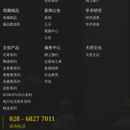
馆长致辞
网上展厅
馆藏精品
新闻公告
学术研究
馆藏精品
新闻
研究成果
藏品数据库
公示
学术讲座
视频中心
公告
文创产品
服务中心
天府文化
石犀系列
网上预约
天府文化
陶俑系列
志愿者之家
金香囊系列
参观指南
唐鸳鸯系列
社会教育
采桑图系列
导览
皮影系列
BOBOPANDA系列
蜀川生活美学系列
精选系列
028 - 6827 7011
咨询电话