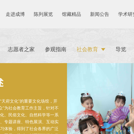
走进成博
陈列展览
馆藏精品
新闻公告
学术研
志愿者之家
参观指南
社会教育
导览
述
“天府文化”的重要文化场馆，开
众”为社会教育工作主旨，针对不
化、民俗文化、自然科学等一系
、专题讲座、特色展演、互动实
习体验，得到了社会各界的广泛