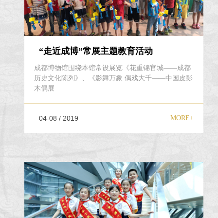
“走近成博”常展主题教育活动
成都博物馆围绕本馆常设展览《花重锦官城——成都
历史文化陈列》、《影舞万象 偶戏大千——中国皮影
木偶展
04-08 / 2019
MORE+