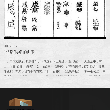
2017-01-12
“成都”得名的由来
一、早期文献所见“成都” 1、（战国）《山海经·大荒北经》：“大荒之中，有
山，名曰‘成都’，载天”。 2、（战国）《庄子》：“舜有膻行，百姓悦之，故三
徙成都，至邓之虚而十有万家。” 3、（战国）《吕氏春秋》：“舜一徙成邑，再
徙成都，三徙成国”。 4、（汉）司马迁《史记·五帝本纪》：“一年而所居成
聚，二年...