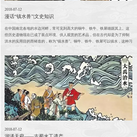
2018-07-12
漫话“镇水兽”|文史知识
在中国南北各地的水边河畔，常可见到高大的铜牛、铁牛、铁犀雄踞其上。这
些历史遗物现在已成了装点环境、供人观赏的艺术品，但在古代却是为了抑制
洪水的实用目的而铸造的，称为“镇水兽”。铜牛、铁牛、铁犀可以镇水，这种习
俗从何而来呢？ 民间相传，大禹治水时，每治好一处，即铸一铁牛沉入水底，
意在镇服水患。后人相沿，改置岸...
2018-07-12
润泽天府——古蜀水工遗产