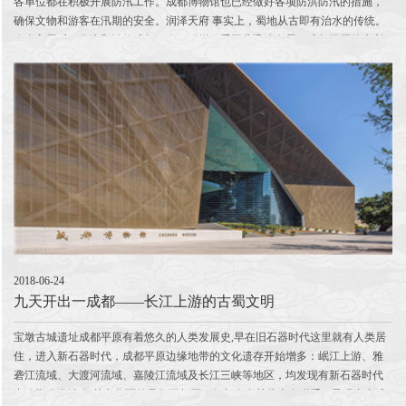
各单位都在积极开展防汛工作。成都博物馆也已经做好各项防洪防汛的措施，
确保文物和游客在汛期的安全。润泽天府 事实上，蜀地从古即有治水的传统。
秦人入蜀后，作为郡治的成都，人口猛增，手工业迅速发展，成都平原的水利
系统与经济发展失...
2018-06-24
九天开出一成都——长江上游的古蜀文明
宝墩古城遗址成都平原有着悠久的人类发展史,早在旧石器时代这里就有人类居
住，进入新石器时代，成都平原边缘地带的文化遗存开始增多：岷江上游、雅
砻江流域、大渡河流域、嘉陵江流域及长江三峡等地区，均发现有新石器时代
中晚期人类遗存,其文化面貌虽各不相同，但却存在某些内在联系，呈现出由成