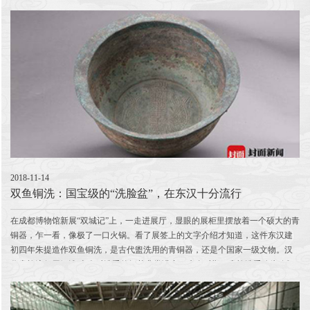
在、而又意义非凡。
2018-11-14
双鱼铜洗：国宝级的“洗脸盆”，在东汉十分流行
在成都博物馆新展“双城记”上，一走进展厅，显眼的展柜里摆放着一个硕大的青
铜器，乍一看，像极了一口火锅。看了展签上的文字介绍才知道，这件东汉建
初四年朱提造作双鱼铜洗，是古代盥洗用的青铜器，还是个国家一级文物。汉
代贵族流行用铜洗 古人对洗手的细节非常讲究，先秦时期，贵族洗手称为“沃
盥”。古人洗手极具仪式感，至少...