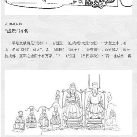
2018-03-30
“成都”得名
一、早期文献所见“成都” 1、（战国）《山海经•大荒北经》：“大荒之中，有
山，名曰‘成都’，载天”。 2、（战国）《庄子》：“舜有膻行，百姓悦之，故三
徙成都，至邓之虚而十有万家。” 3、（战国）《吕氏春秋》：“舜一徙成邑，再
徙成都，三徙成国”。