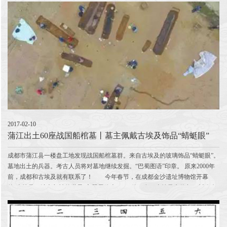
2017-02-10
蒲江出土60座战国船棺墓丨墓主佩戴古埃及饰品“蜻蜓眼”
成都市蒲江县一楼盘工地发现战国船棺墓群。来自古埃及的玻璃饰品“蜻蜓眼”。
墓地出土的兵器。考古人员将对墓地继续发掘。“巴蜀图语”印章。 原来2000年
前，成都和古埃及就有联系了！ 今年春节，在成都金沙遗址博物馆开幕
的“古埃及：法老与神的世界”主题展览上，155件（套）古埃及文物与四川公众
见面。古埃及文明和古...