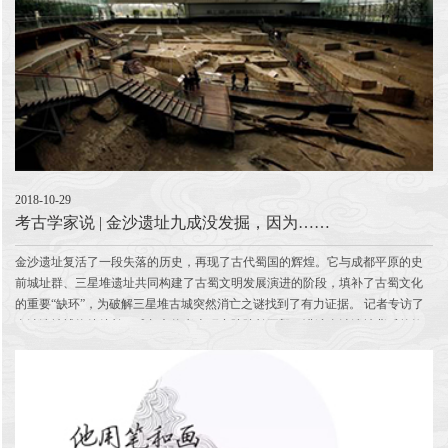
2018-10-29
考古学家说 | 金沙遗址九成没发掘，因为……
金沙遗址复活了一段失落的历史，再现了古代蜀国的辉煌。它与成都平原的史
前城址群、三星堆遗址共同构建了古蜀文明发展演进的阶段，填补了古蜀文化
的重要“缺环”，为破解三星堆古城突然消亡之谜找到了有力证据。 记者专访了
金沙遗址博物馆馆长、成都文物考古研究院院长王毅，讲述金沙遗址背后的故
事，以及他曾作为一个“文学青年”...