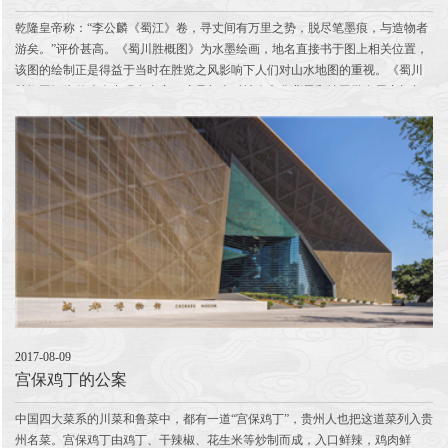
乾隆皇帝称：“李公麟《蜀江》卷，寻丈间有万里之势，脱尽笔墨痕，与造物者
游矣。”评价甚高。《蜀川胜概图》为水墨绘画，地名直接书于图上相关位置，
该图的绘制正是得益于当时在胜览之风影响下人们对山水地图的重视。《蜀川
胜概图》为什么会出现在南宋，这是与当时社会文化背景和地图学发展密切相
关。“蜀学”之名最早出现于东晋成都崇州人常璩...
2017-08-09
宫保鸡丁的公案
中国四大菜系的川菜和鲁菜中，都有一道“宫保鸡丁”，贵州人也把这道菜列入贵
州名菜。宫保鸡丁由鸡丁、干辣椒、花生米等炒制而成，入口鲜辣，鸡肉鲜