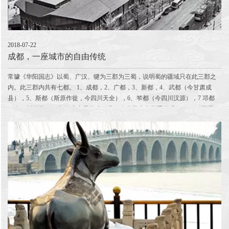
2018-07-22
成都，一座城市的自由传统
常璩《华阳国志》以蜀、广汉、犍为三郡为三蜀，说明蜀的疆域只在此三郡之
内。此三郡内共有七都。 1、成都，2、广都，3、新都，4、武都（今甘肃成
县），5、斯都（斯原作徙，今四川天全），6、笮都（今四川汉源），7 邛都
（今四川西昌）。 都的本义是什么？我们在这里应当着重说明一下。 《国语...