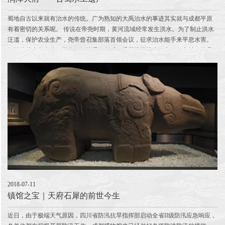
蜀地自古以来就有治水的传统。广为熟知的大禹治水的事迹其实就与成都平原
有着密切的关系呢。 传说在帝尧时期，黄河流域经常发生洪水。为了制止洪水
泛滥，保护农业生产，尧帝曾召集部落首领会议，征求治水能手来平息水害。
鲧被推荐来负责这项工作。鲧接受任务后，采用堤工障水，作三仞之城，就是
用简单的堤埂把居住区围护起来以障洪...
2018-07-11
镇馆之宝｜天府石犀的前世今生
近日，由于极端天气原因，四川省防汛抗旱指挥部启动全省II级防汛应急响应，