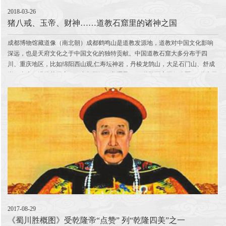
2018-03-26
猪八戒、玉帝、财神……道教石窟里的诸神之国
成都博物馆藏道像（南北朝）成都鹤鸣山是道教发源地，道教对中国文化影响
深远，也是天府文化之于中国文化的独特贡献。中国道教石窟大多分布于四
川、重庆地区，比如绵阳西山观,仁寿坛神岩，丹棱龙鹄山，大足石门山、舒成
岩、南山，洪雅苟王寨，巴中朝阳洞、龙潭子…… 道教石窟不仅改写了“道本无
形”的历史，也开启了一扇走进中国文化的...
2017-08-29
《蜀川胜概图》受乾隆帝“点赞” 列“乾隆四美”之一