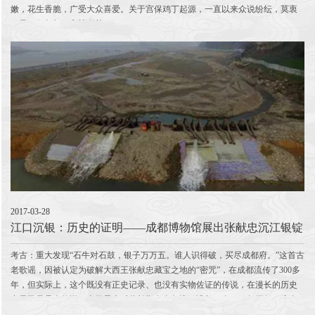
嫩，花生香脆，广受大众喜爱。关于宫保鸡丁起源，一直以来众说纷纭，莫衷
一是，但都与丁宝桢有关。
2017-03-28
江口沉银：历史的证明——成都博物馆展出张献忠沉江银锭
考古：重大发现“石牛对石鼓，银子万万五。谁人识得破，买尽成都府。”这首古
老歌谣，因被认定为破解大西王张献忠藏宝之地的“密咒”，在成都流传了300多
年，但实际上，这个既没有正史记录、也没有实物佐证的传说，在漫长的历史
中早已只是个传说，史学界也对此长期存在争议。谁想，在2017年开年，这个
形同虚构的故事却得到了证实。