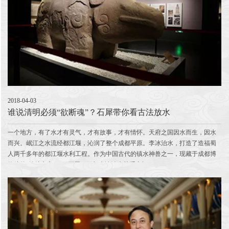
2018-04-03
谁说清明必须“欲断魂”？石犀带你看古法放水
一个地方，有了水才有灵气，才有故事，才有情怀。天府之国因水而生，因水
而兴。岷江之水流经都江堰，沁润了整个成都平原。李冰治水，打造了造福蜀
人两千多年的都江堰水利工程。作为中国古代的镇水神兽之一，现藏于成都博
物馆的“镇馆之宝”——石犀，更与李冰治水关系密切。