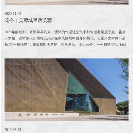
2020-11-02
花令丨芙蓉城里话芙蓉
2020年的成都，寒流早早到来，骤降的气温让空气中都弥漫着层层寒意。霜杀
万木枯，这时候人们往往会想起在寒风怆然中盛开的菊花。但霜来之时并不是
菊花“一枝独秀”，在成都街头巷尾、墙角屋后、水边云外，一树树繁花以“触目
惊心”的美强势地占据成都人的所有目光。
2019-08-23