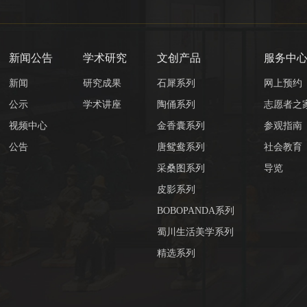
新闻公告
学术研究
文创产品
服务中
新闻
研究成果
石犀系列
网上预约
公示
学术讲座
陶俑系列
志愿者之
视频中心
金香囊系列
参观指南
公告
唐鸳鸯系列
社会教育
采桑图系列
导览
皮影系列
BOBOPANDA系列
蜀川生活美学系列
精选系列