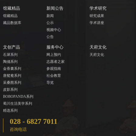
馆藏精品
新闻公告
学术研究
馆藏精品
新闻
研究成果
藏品数据库
公示
学术讲座
视频中心
公告
文创产品
服务中心
天府文化
石犀系列
网上预约
天府文化
陶俑系列
志愿者之家
金香囊系列
参观指南
唐鸳鸯系列
社会教育
采桑图系列
导览
皮影系列
BOBOPANDA系列
蜀川生活美学系列
精选系列
028 - 6827 7011
咨询电话