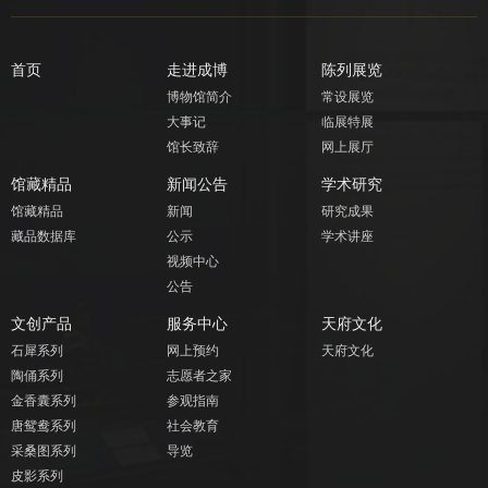
首页
走进成博
陈列展览
博物馆简介
常设展览
大事记
临展特展
馆长致辞
网上展厅
馆藏精品
新闻公告
学术研究
馆藏精品
新闻
研究成果
藏品数据库
公示
学术讲座
视频中心
公告
文创产品
服务中心
天府文化
石犀系列
网上预约
天府文化
陶俑系列
志愿者之家
金香囊系列
参观指南
唐鸳鸯系列
社会教育
采桑图系列
导览
皮影系列