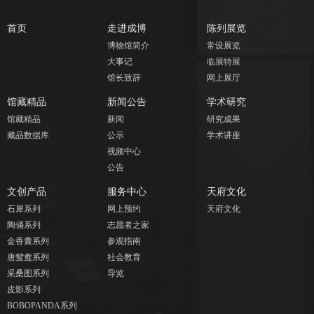
首页
走进成博
陈列展览
博物馆简介
常设展览
大事记
临展特展
馆长致辞
网上展厅
馆藏精品
新闻公告
学术研究
馆藏精品
新闻
研究成果
藏品数据库
公示
学术讲座
视频中心
公告
文创产品
服务中心
天府文化
石犀系列
网上预约
天府文化
陶俑系列
志愿者之家
金香囊系列
参观指南
唐鸳鸯系列
社会教育
采桑图系列
导览
皮影系列
BOBOPANDA系列