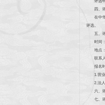
评选
四、
在中
评选。
五、
时间：
地点
联系人
报名
1.
2.
六、
七、