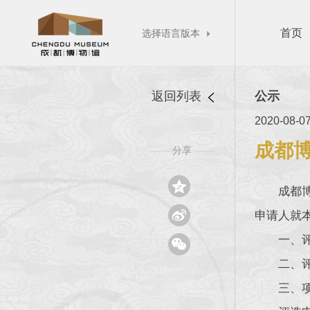
首页
选择语言版本

返回列表
公示
2020-08-0
成都
分享
——
——

成都

申请人就
一、

二、
三、