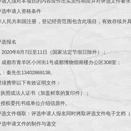
申请人须对本项目的内容应作出实质性响应并对评选文件要求
评选申请人资格条件
华人民共和国注册，登记经营范围包含此项目，有效存续并
评选报名
2020年8月7日至11日（国家法定节假日除外）；
：成都市青羊区小河街1号成都博物馆南楼办公区308室；
：秦先生13402869138。
时须携带以下有效证明文件：
营业执照或法人证书（加盖鲜章的复印件）；
法人授权委托书或单位介绍信原件。
评选文件领取：评选申请人报名同时拷取评选文件电子文档（
评选申请文件的制作与递交