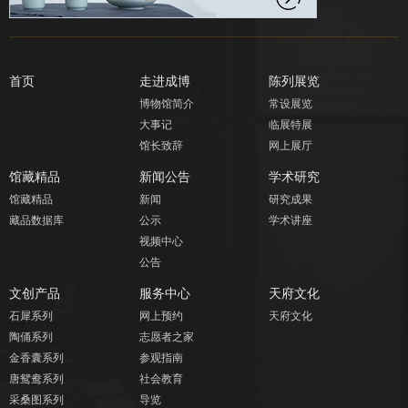
首页
走进成博
陈列展览
博物馆简介
常设展览
大事记
临展特展
馆长致辞
网上展厅
馆藏精品
新闻公告
学术研究
馆藏精品
新闻
研究成果
藏品数据库
公示
学术讲座
视频中心
公告
文创产品
服务中心
天府文化
石犀系列
网上预约
天府文化
陶俑系列
志愿者之家
金香囊系列
参观指南
唐鸳鸯系列
社会教育
采桑图系列
导览