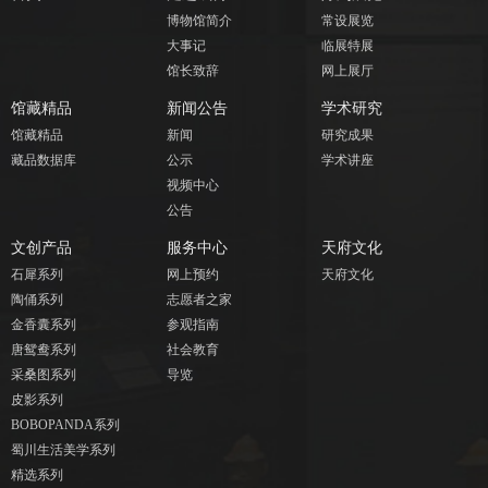
博物馆简介
常设展览
大事记
临展特展
馆长致辞
网上展厅
馆藏精品
新闻公告
学术研究
馆藏精品
新闻
研究成果
藏品数据库
公示
学术讲座
视频中心
公告
文创产品
服务中心
天府文化
石犀系列
网上预约
天府文化
陶俑系列
志愿者之家
金香囊系列
参观指南
唐鸳鸯系列
社会教育
采桑图系列
导览
皮影系列
BOBOPANDA系列
蜀川生活美学系列
精选系列