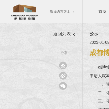
首页
选择语言版本

返回列表
公示
2023-01-0
成都博
分享
——
——

都博

申请人就
一、

二、
三、