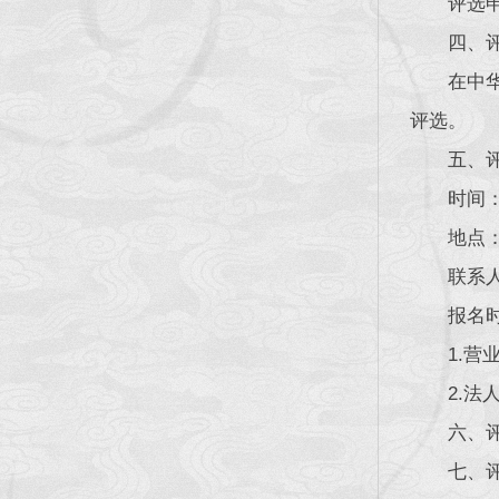
评选
四、
在中
评选。
五、
时间：
地点
联系人
报名
1.
2.
六、
七、