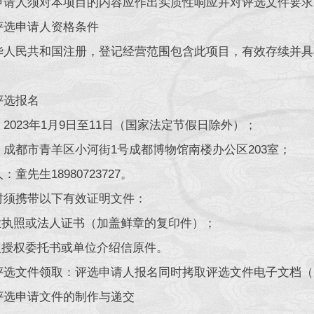
申请人须对本项目的内容应作出实质性响应并对评选文件要求
评选申请人资格条件
华人民共和国注册，登记经营范围包含此项目，有效存续并具
评选报名
2023年1月9日至11日（国家法定节假日除外）；
：成都市青羊区小河街1号成都博物馆南楼办公区203室；
：童先生18980723727。
时须携带以下有效证明文件：
营业执照或法人证书（加盖鲜章的复印件）；
法人授权委托书或单位介绍信原件。
评选文件领取：评选申请人报名同时拷取评选文件电子文档（
评选申请文件的制作与递交