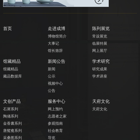
首页
走进成博
陈列展览
博物馆简介
常设展览
大事记
临展特展
馆长致辞
网上展厅
馆藏精品
新闻公告
学术研究
馆藏精品
新闻
研究成果
藏品数据库
公示
学术讲座
视频中心
公告
文创产品
服务中心
天府文化
石犀系列
网上预约
天府文化
陶俑系列
志愿者之家
金香囊系列
参观指南
唐鸳鸯系列
社会教育
采桑图系列
导览