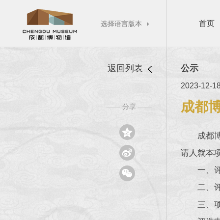
首页
选择语言版本

返回列表
公示
2023-12-1
成都博
分享
——
——

成都博

请人就本
一、

二、评
三、