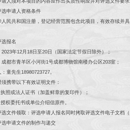
申请人须对本项目的内容应作出实质性响应并对评选文件要求
评选申请人资格条件
华人民共和国注册，登记经营范围包含此项目，有效存续并具
评选报名
2023年12月18日至20日（国家法定节假日除外）；
：成都市青羊区小河街1号成都博物馆南楼办公区203室；
：童先生18980723727。
时须携带以下有效证明文件：
营业执照或法人证书（加盖鲜章的复印件）；
法人授权委托书或单位介绍信原件。
评选文件领取：评选申请人报名同时拷取评选文件电子文档（
评选申请文件的制作与递交