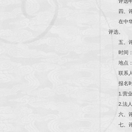
评选
四、
在中
评选。
五、
时间：
地点
联系人
报名
1.
2.
六、
七、