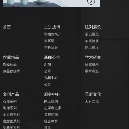
首页
走进成博
陈列展览
博物馆简介
常设展览
大事记
临展特展
馆长致辞
网上展厅
馆藏精品
新闻公告
学术研究
馆藏精品
新闻
研究成果
藏品数据库
公示
学术讲座
视频中心
公告
文创产品
服务中心
天府文化
石犀系列
网上预约
天府文化
陶俑系列
志愿者之家
金香囊系列
参观指南
唐鸳鸯系列
社会教育
采桑图系列
导览