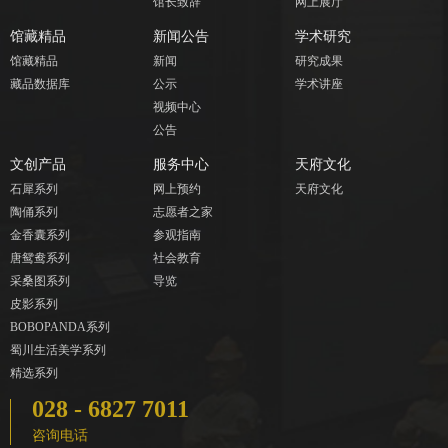
馆长致辞
网上展厅
馆藏精品
新闻公告
学术研究
馆藏精品
新闻
研究成果
藏品数据库
公示
学术讲座
视频中心
公告
文创产品
服务中心
天府文化
石犀系列
网上预约
天府文化
陶俑系列
志愿者之家
金香囊系列
参观指南
唐鸳鸯系列
社会教育
采桑图系列
导览
皮影系列
BOBOPANDA系列
蜀川生活美学系列
精选系列
028 - 6827 7011
咨询电话