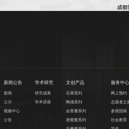
成都
新闻公告
学术研究
文创产品
服务中
新闻
研究成果
石犀系列
网上预约
公示
学术讲座
陶俑系列
志愿者之
视频中心
金香囊系列
参观指南
公告
唐鸳鸯系列
社会教育
采桑图系列
导览