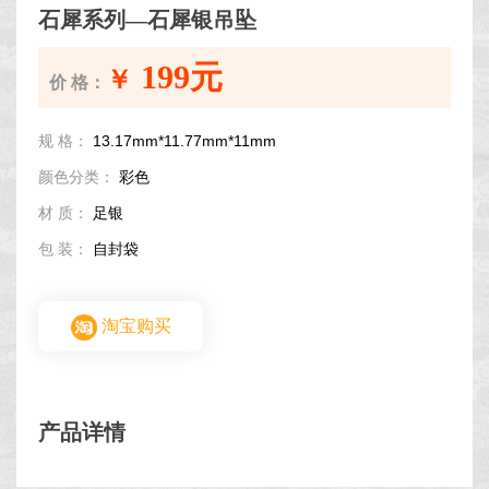
石犀系列—石犀银吊坠
199元
￥
价 格：
规 格：
13.17mm*11.77mm*11mm
颜色分类：
彩色
材 质：
足银
包 装：
自封袋
淘宝购买
产品详情