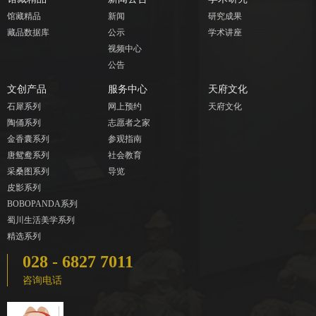
馆藏精品
新闻
研究成果
藏品数据库
公示
学术讲座
视频中心
公告
文创产品
服务中心
天府文化
石犀系列
网上预约
天府文化
陶俑系列
志愿者之家
金香囊系列
参观指南
唐鸳鸯系列
社会教育
采桑图系列
导览
皮影系列
BOBOPANDA系列
蜀川生活美学系列
精选系列
028 - 6827 7011
咨询电话