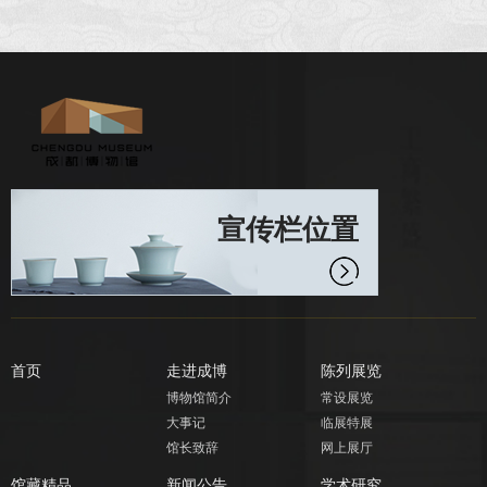
宣传栏位置
首页
走进成博
陈列展览
博物馆简介
常设展览
大事记
临展特展
馆长致辞
网上展厅
馆藏精品
新闻公告
学术研究