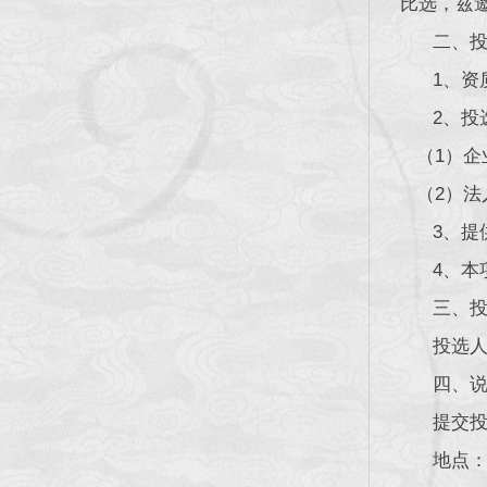
比选，兹
二、投
1、资质
2、投选
（1）企
（2）法
3、提供
4、本项目
三、投
投选人自
四、说
提交投选文
地点：成