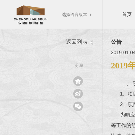
首页
选择语言版本

返回列表
公告
2019-01-0
201
分享
——
——

一、 

1、项目
2、项

为响应中
等工作的组