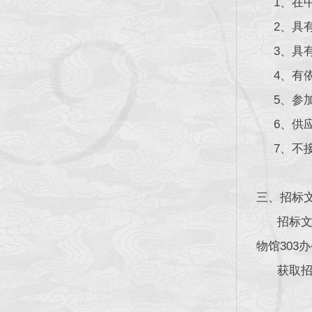
1、在中
2、具有
3、具有
4、有依
5、参加
6、供应
7、不接
三、招标
招标文件自
物馆303
获取招标