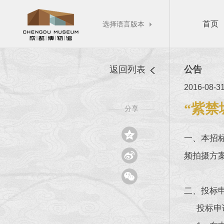
首页
选择语言版本

返回列表
公告
2016-08-3
“紫禁
分享
——
——

一、本招

频拍摄方

二、投标
投标申请