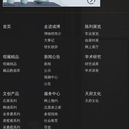
首页
走进成博
陈列展览
博物馆简介
常设展览
大事记
临展特展
馆长致辞
网上展厅
馆藏精品
新闻公告
学术研究
馆藏精品
新闻
研究成果
藏品数据库
公示
学术讲座
视频中心
公告
文创产品
服务中心
天府文化
石犀系列
网上预约
天府文化
陶俑系列
志愿者之家
金香囊系列
参观指南
唐鸳鸯系列
社会教育
采桑图系列
导览