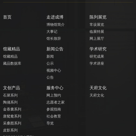
首页
走进成博
陈列展览
博物馆简介
常设展览
大事记
临展特展
馆长致辞
网上展厅
馆藏精品
新闻公告
学术研究
馆藏精品
新闻
研究成果
藏品数据库
公示
学术讲座
视频中心
公告
文创产品
服务中心
天府文化
石犀系列
网上预约
天府文化
陶俑系列
志愿者之家
金香囊系列
参观指南
唐鸳鸯系列
社会教育
采桑图系列
导览
皮影系列