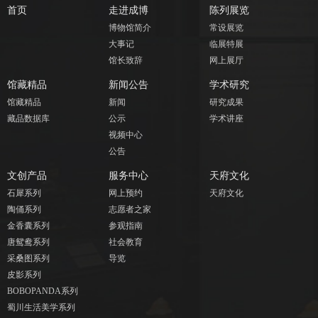
首页
走进成博
陈列展览
博物馆简介
常设展览
大事记
临展特展
馆长致辞
网上展厅
馆藏精品
新闻公告
学术研究
馆藏精品
新闻
研究成果
藏品数据库
公示
学术讲座
视频中心
公告
文创产品
服务中心
天府文化
石犀系列
网上预约
天府文化
陶俑系列
志愿者之家
金香囊系列
参观指南
唐鸳鸯系列
社会教育
采桑图系列
导览
皮影系列
BOBOPANDA系列
蜀川生活美学系列