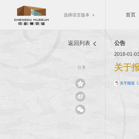
首页
选择语言版本

返回列表
公告
2018-01-0
关于
分享
——
——

关于报送《

