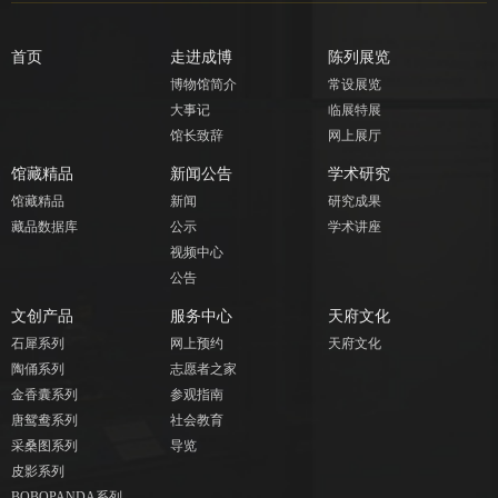
首页
走进成博
陈列展览
博物馆简介
常设展览
大事记
临展特展
馆长致辞
网上展厅
馆藏精品
新闻公告
学术研究
馆藏精品
新闻
研究成果
藏品数据库
公示
学术讲座
视频中心
公告
文创产品
服务中心
天府文化
石犀系列
网上预约
天府文化
陶俑系列
志愿者之家
金香囊系列
参观指南
唐鸳鸯系列
社会教育
采桑图系列
导览
皮影系列
BOBOPANDA系列