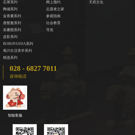
石犀系列
网上预约
天府文化
陶俑系列
志愿者之家
金香囊系列
参观指南
唐鸳鸯系列
社会教育
采桑图系列
导览
皮影系列
BOBOPANDA系列
蜀川生活美学系列
精选系列
028 - 6827 7011
咨询电话
智能客服