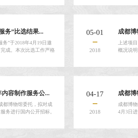
信公众号预约
务”比选结果...
成都博
05-01
”于2018年4月19日邀
上述项目
2018
2日完成。本次比选工作严格
概况说明
规规定执行，根据评审人员
项目名称
鼎森家具有限公司为本项目
传片制作
。请贵公司接此通知后，按有
项目内容及
容制作服务公...
成都博
04-17
 成都博物馆委托，拟对成
成都博物
2018
作服务进行国内公开招标。
4月3日
加投标。 一、招标编
日),本
01 二、招标项目：成都博物馆微
已确定中
来源：...
为:289