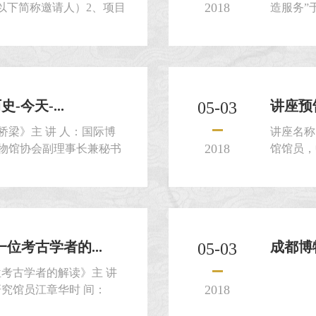
2018
以下简称邀请人）2、项目
造服务”于
氛围提升服务项目3、项
日完成。
博物馆二、项目内容及范围
规规定执
施单位按照馆方所提供的方
工程有限责
详...
限...
-今天-...
讲座预
05-03
桥梁》主 讲 人：国际博
讲座名称
2018
博物馆协会副理事长兼秘书
馆馆员，
运动纪念馆）副馆长安来顺
院通信院
:30地 点：成都博物馆学术
日（星期
公众号预约
成都博物
位考古学者的...
成都博
05-03
考古学者的解读》主 讲
2018
究馆员江章华时 间：
16:00地 点：成都博物馆学