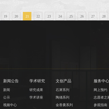
19
20
21
22
23
24
25
26
27
28
新闻公告
学术研究
文创产品
服务中
新闻
研究成果
石犀系列
网上预约
公示
学术讲座
陶俑系列
志愿者之
视频中心
金香囊系列
参观指南