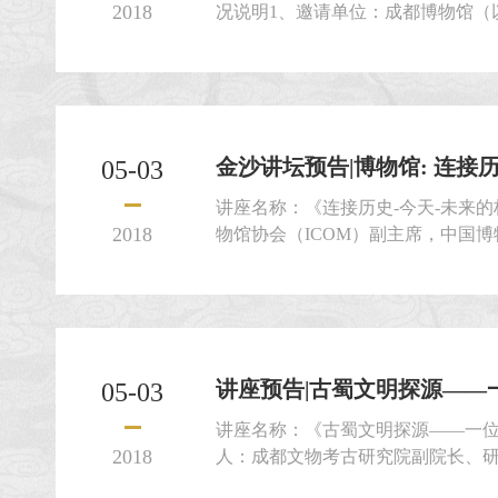
2018
况说明1、邀请单位：成都博物馆（
名称：成都博物馆四楼中庭公共空间
目地点：成都市天府广场西侧成都
1、项目内容及范围:拟委托专业实
案进行深化设计及完成该空间氛围提升,
金沙讲坛预告|博物馆: 连接历史
05-03
讲座名称：《连接历史-今天-未来的
2018
物馆协会（ICOM）副主席，中国
长，北京鲁迅博物馆（北京新文化
时 间：2018年5月5日（星期六）9
报告厅观众可通过成都博物馆微信
讲座预告|古蜀文明探源——一
05-03
讲座名称：《古蜀文明探源——一位
2018
人：成都文物考古研究院副院长、研
2018年5月18日（星期五）14:00—