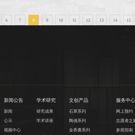
6
7
8
9
10
11
12
13
14
15
新闻公告
学术研究
文创产品
服务中
新闻
研究成果
石犀系列
网上预约
公示
学术讲座
陶俑系列
志愿者之
视频中心
金香囊系列
参观指南