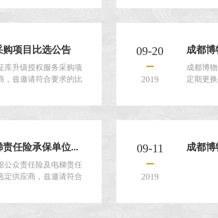
采购项目比选公告
成都博
09-20
征库升级授权服务采购项
成都博物
2019
商，兹邀请符合要求的比
定期更换
件。 ...
求的比选
任险承保单位...
成都博
09-11
馆公众责任险及电梯责任
2019
选定供应商，兹邀请符合
封的比选申请文件