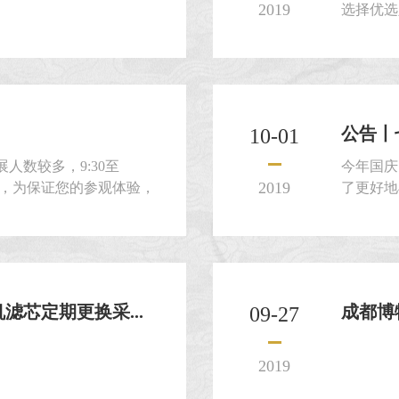
2019
选择优选
交密封的
公告丨
10-01
人数较多，9:30至
今年国庆
2019
高峰时段，为保证您的参观体验，
了更好地
30停止进馆）
博物馆在
欢迎广大朋
馆）我馆
国庆期间观
时间，建
芯定期更换采...
成都博
09-27
2019