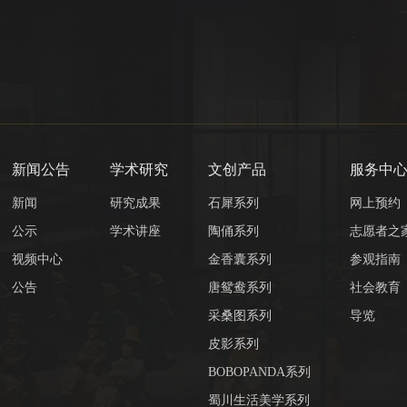
新闻公告
学术研究
文创产品
服务中
新闻
研究成果
石犀系列
网上预约
公示
学术讲座
陶俑系列
志愿者之
视频中心
金香囊系列
参观指南
公告
唐鸳鸯系列
社会教育
采桑图系列
导览
皮影系列
BOBOPANDA系列
蜀川生活美学系列