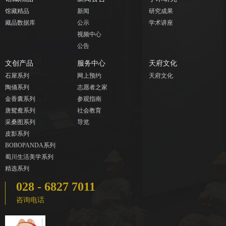
馆藏精品
新闻
研究成果
藏品数据库
公示
学术讲座
视频中心
公告
文创产品
服务中心
天府文化
石犀系列
网上预约
天府文化
陶俑系列
志愿者之家
金香囊系列
参观指南
唐鸳鸯系列
社会教育
采桑图系列
导览
皮影系列
BOBOPANDA系列
蜀川生活美学系列
精选系列
028 - 6827 7011
咨询电话