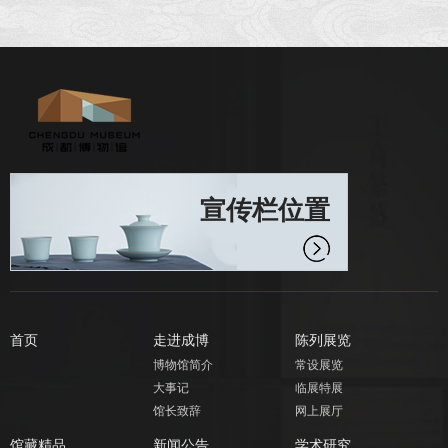
宣传栏位置
首页
走进成博
陈列展览
博物馆简介
常设展览
大事记
临展特展
馆长致辞
网上展厅
馆藏精品
新闻公告
学术研究