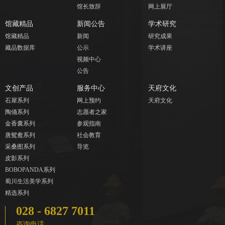
馆长致辞
网上展厅
馆藏精品
新闻公告
学术研究
馆藏精品
新闻
研究成果
藏品数据库
公示
学术讲座
视频中心
公告
文创产品
服务中心
天府文化
石犀系列
网上预约
天府文化
陶俑系列
志愿者之家
金香囊系列
参观指南
唐鸳鸯系列
社会教育
采桑图系列
导览
皮影系列
BOBOPANDA系列
蜀川生活美学系列
精选系列
028 - 6827 7011
咨询电话