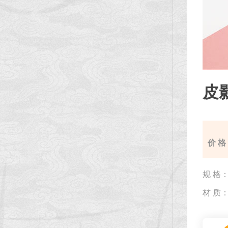
皮
价 格
规 格
材 质