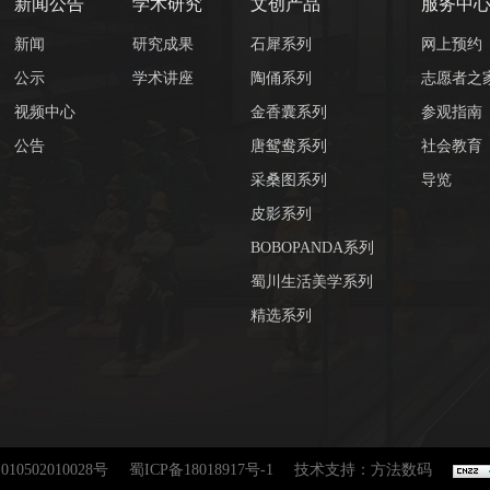
新闻公告
学术研究
文创产品
服务中
新闻
研究成果
石犀系列
网上预约
公示
学术讲座
陶俑系列
志愿者之
视频中心
金香囊系列
参观指南
公告
唐鸳鸯系列
社会教育
采桑图系列
导览
皮影系列
BOBOPANDA系列
蜀川生活美学系列
精选系列
10502010028号
蜀ICP备18018917号-1
技术支持：方法数码