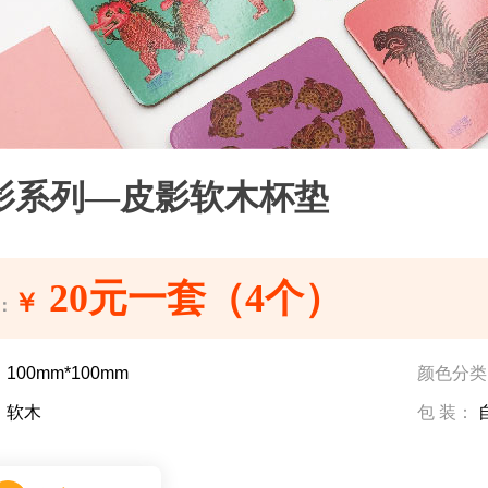
影系列—皮影软木杯垫
20元一套（4个）
￥
：
：
100mm*100mm
颜色分类
：
软木
包 装：