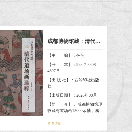
成都博物馆藏：清代道场画选粹
【主 编】：任舸
【开 本】：978-7-5508-
4697-5
【出 版 社】：西泠印社出版
社
【出版日期】：2026年08月
【简 介】： 成都博物馆现
收藏有道场画12000余轴，属
2005年至2016年间陆续征集而
成。道场画是一种在中国传统
查看详情
丧祭仪式上使用的神祇人物