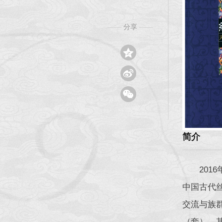
分享
——
——



简介
201
中国古代
交流与族群
（套），