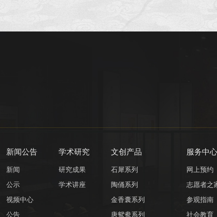
奥尔梅克到特奥蒂瓦坎，从玛
雅到阿兹特克，这些文明多样
而丰富，塑造了独特、灿烂的
中美州古代历史与文明。而美
洲豹信仰，作为贯穿文明发展
始终的文化线索，留下的，不
仅是对大自然的精细观察和超
凡脱俗美的追求，还有一系列
令人叹为观止的文化珍品，引
导我们探...
新闻公告
学术研究
文创产品
服务中
新闻
研究成果
石犀系列
网上预约
公示
学术讲座
陶俑系列
志愿者之
视频中心
金香囊系列
参观指南
公告
唐鸳鸯系列
社会教育