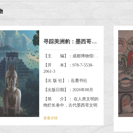
物
寻踪美洲豹：墨西哥古代文明
【主 编】：成都博物馆/墨西哥国家人类学与历史研究所/北京坤远文博展览有限公司
【开 本】：978-7-5538-
2061-3
【出 版 社】：岳麓书社
【出版日期】：2026年08月
【简 介】： 在人类文明的
绚烂长卷中，古代墨西哥文明
以其独特的创造力和深邃的宇
宙理解古据了特殊位置。早在
查看详情
3200年前，古代墨西哥就已孕
育出高度发达的农业文明。从