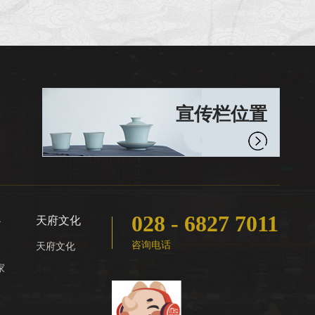
画，以神祇人物为内容，为超
度亡灵而使用。它兴起于唐
代，发展于宋代，明清时期广
为盛行，影响远至韩国，越
南、日本等邻邦。道场画现虽
早已远离人们的日常生活，绝
大都分已成文物，但在美术
宣传栏位置
史、民俗史、思想史等领域仍
具有多方面的学术价值。 本书
是成都博物馆整理和研究...
028 - 6827 7011
心
天府文化
咨询电话
天府文化
家